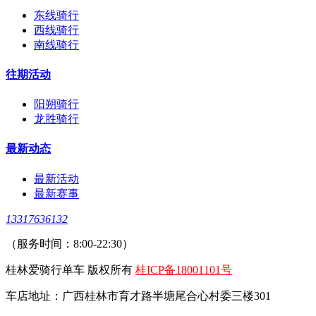
东线骑行
西线骑行
南线骑行
往期活动
阳朔骑行
龙胜骑行
最新动态
最新活动
最新赛事
13317636132
（服务时间：8:00-22:30）
桂林爱骑行单车 版权所有
桂ICP备18001101号
车店地址：广西桂林市育才路半塘尾合心村委三楼301