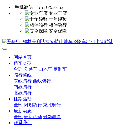
手机微信：
13317636132
专业车店
十年经验
相伴骑行
安全保障
网站首页
租车类型
全部
公路车
山地车
定制车
骑行路线
东线骑行
西线骑行
南线骑行
北线骑行
往期活动
全部
阳朔骑行
龙胜骑行
最新动态
全部
最新活动
最新赛事
联系我们